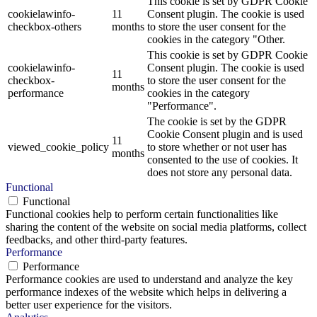
This cookie is set by GDPR Cookie
cookielawinfo-
11
Consent plugin. The cookie is used
checkbox-others
months
to store the user consent for the
cookies in the category "Other.
This cookie is set by GDPR Cookie
cookielawinfo-
Consent plugin. The cookie is used
11
checkbox-
to store the user consent for the
months
performance
cookies in the category
"Performance".
The cookie is set by the GDPR
Cookie Consent plugin and is used
11
viewed_cookie_policy
to store whether or not user has
months
consented to the use of cookies. It
does not store any personal data.
Functional
Functional
Functional cookies help to perform certain functionalities like
sharing the content of the website on social media platforms, collect
feedbacks, and other third-party features.
Performance
Performance
Performance cookies are used to understand and analyze the key
performance indexes of the website which helps in delivering a
better user experience for the visitors.