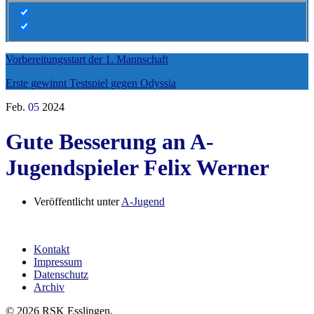
Vorbereitungsstart der 1. Mannschaft
Erste gewinnt Testspiel gegen Odyssia
Feb.
05
2024
Gute Besserung an A-
Jugendspieler Felix Werner
Veröffentlicht unter
A-Jugend
Kontakt
Impressum
Datenschutz
Archiv
© 2026 RSK Esslingen.