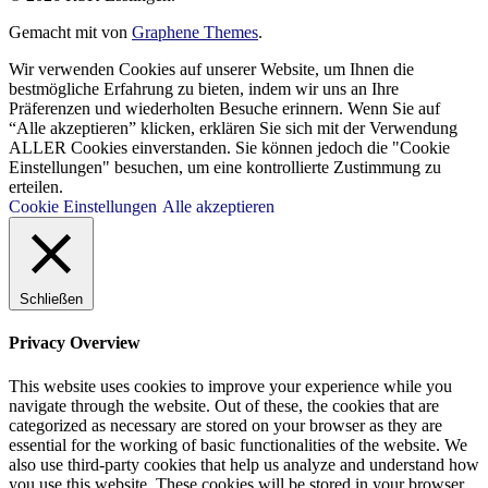
Gemacht mit
von
Graphene Themes
.
Wir verwenden Cookies auf unserer Website, um Ihnen die
bestmögliche Erfahrung zu bieten, indem wir uns an Ihre
Präferenzen und wiederholten Besuche erinnern. Wenn Sie auf
“Alle akzeptieren” klicken, erklären Sie sich mit der Verwendung
ALLER Cookies einverstanden. Sie können jedoch die "Cookie
Einstellungen" besuchen, um eine kontrollierte Zustimmung zu
erteilen.
Cookie Einstellungen
Alle akzeptieren
Schließen
Privacy Overview
This website uses cookies to improve your experience while you
navigate through the website. Out of these, the cookies that are
categorized as necessary are stored on your browser as they are
essential for the working of basic functionalities of the website. We
also use third-party cookies that help us analyze and understand how
you use this website. These cookies will be stored in your browser