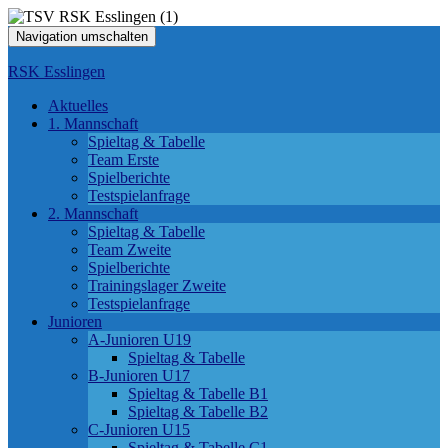
Navigation umschalten
RSK Esslingen
Aktuelles
1. Mannschaft
Spieltag & Tabelle
Team Erste
Spielberichte
Testspielanfrage
2. Mannschaft
Spieltag & Tabelle
Team Zweite
Spielberichte
Trainingslager Zweite
Testspielanfrage
Junioren
A-Junioren U19
Spieltag & Tabelle
B-Junioren U17
Spieltag & Tabelle B1
Spieltag & Tabelle B2
C-Junioren U15
Spieltag & Tabelle C1