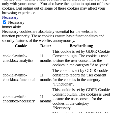
only with your consent. You also have the option to opt-out of these
cookies. But opting out of some of these cookies may affect your
browsing experience.
Necessary
Necessary
immer aktiv
Necessary cookies are absolutely essential for the website to
function properly. These cookies ensure basic functionalities and
security features of the website, anonymously.
Cookie
Dauer
Beschreibung
This cookie is set by GDPR Cookie
cookielawinfo-
11
Consent plugin. The cookie is used
checkbox-analytics
months
to store the user consent for the
cookies in the category "Analytics".
The cookie is set by GDPR cookie
cookielawinfo-
11
consent to record the user consent
checkbox-functional
months
for the cookies in the category
"Functional".
This cookie is set by GDPR Cookie
Consent plugin. The cookies is used
cookielawinfo-
11
to store the user consent for the
checkbox-necessary
months
cookies in the category
"Necessary".