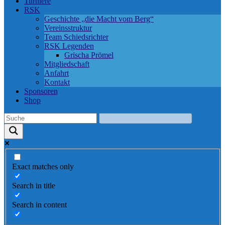
Turniere
RSK
Geschichte „die Macht vom Berg“
Vereinsstruktur
Team Schiedsrichter
RSK Legenden
Grischa Prömel
Mitgliedschaft
Anfahrt
Kontakt
Sponsoren
Shop
Exact matches only
Search in title
Search in content