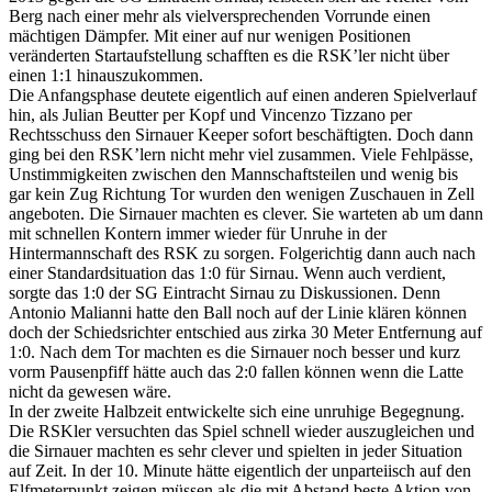
Berg nach einer mehr als vielversprechenden Vorrunde einen
mächtigen Dämpfer. Mit einer auf nur wenigen Positionen
veränderten Startaufstellung schafften es die RSK’ler nicht über
einen 1:1 hinauszukommen.
Die Anfangsphase deutete eigentlich auf einen anderen Spielverlauf
hin, als Julian Beutter per Kopf und Vincenzo Tizzano per
Rechtsschuss den Sirnauer Keeper sofort beschäftigten. Doch dann
ging bei den RSK’lern nicht mehr viel zusammen. Viele Fehlpässe,
Unstimmigkeiten zwischen den Mannschaftsteilen und wenig bis
gar kein Zug Richtung Tor wurden den wenigen Zuschauen in Zell
angeboten. Die Sirnauer machten es clever. Sie warteten ab um dann
mit schnellen Kontern immer wieder für Unruhe in der
Hintermannschaft des RSK zu sorgen. Folgerichtig dann auch nach
einer Standardsituation das 1:0 für Sirnau. Wenn auch verdient,
sorgte das 1:0 der SG Eintracht Sirnau zu Diskussionen. Denn
Antonio Malianni hatte den Ball noch auf der Linie klären können
doch der Schiedsrichter entschied aus zirka 30 Meter Entfernung auf
1:0. Nach dem Tor machten es die Sirnauer noch besser und kurz
vorm Pausenpfiff hätte auch das 2:0 fallen können wenn die Latte
nicht da gewesen wäre.
In der zweite Halbzeit entwickelte sich eine unruhige Begegnung.
Die RSKler versuchten das Spiel schnell wieder auszugleichen und
die Sirnauer machten es sehr clever und spielten in jeder Situation
auf Zeit. In der 10. Minute hätte eigentlich der unparteiisch auf den
Elfmeterpunkt zeigen müssen als die mit Abstand beste Aktion von