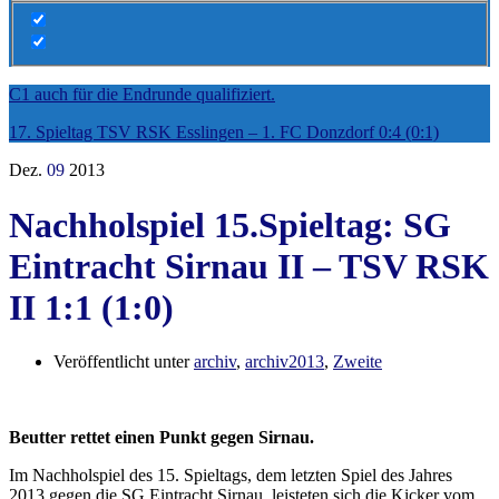
C1 auch für die Endrunde qualifiziert.
17. Spieltag TSV RSK Esslingen – 1. FC Donzdorf 0:4 (0:1)
Dez.
09
2013
Nachholspiel 15.Spieltag: SG
Eintracht Sirnau II – TSV RSK
II 1:1 (1:0)
Veröffentlicht unter
archiv
,
archiv2013
,
Zweite
Beutter rettet einen Punkt gegen Sirnau.
Im Nachholspiel des 15. Spieltags, dem letzten Spiel des Jahres
2013 gegen die SG Eintracht Sirnau, leisteten sich die Kicker vom