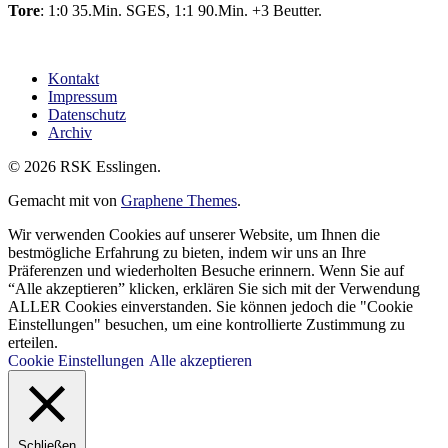
Tore
: 1:0 35.Min. SGES, 1:1 90.Min. +3 Beutter.
Kontakt
Impressum
Datenschutz
Archiv
© 2026 RSK Esslingen.
Gemacht mit
von
Graphene Themes
.
Wir verwenden Cookies auf unserer Website, um Ihnen die
bestmögliche Erfahrung zu bieten, indem wir uns an Ihre
Präferenzen und wiederholten Besuche erinnern. Wenn Sie auf
“Alle akzeptieren” klicken, erklären Sie sich mit der Verwendung
ALLER Cookies einverstanden. Sie können jedoch die "Cookie
Einstellungen" besuchen, um eine kontrollierte Zustimmung zu
erteilen.
Cookie Einstellungen
Alle akzeptieren
Schließen