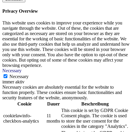
Privacy Overview
This website uses cookies to improve your experience while you
navigate through the website. Out of these, the cookies that are
categorized as necessary are stored on your browser as they are
essential for the working of basic functionalities of the website. We
also use third-party cookies that help us analyze and understand how
you use this website. These cookies will be stored in your browser
only with your consent. You also have the option to opt-out of these
cookies. But opting out of some of these cookies may affect your
browsing experience.
Necessary
Necessary
immer aktiv
Necessary cookies are absolutely essential for the website to
function properly. These cookies ensure basic functionalities and
security features of the website, anonymously.
Cookie
Dauer
Beschreibung
This cookie is set by GDPR Cookie
cookielawinfo-
11
Consent plugin. The cookie is used
checkbox-analytics
months
to store the user consent for the
cookies in the category "Analytics".