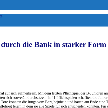
es
 durch die Bank in starker Form
l auf sich aufmerksam. Mit dem letzten Pflichtspiel der B-Junioren a
 sich souverän durchsetzen. In 41 Pflichtspielen schafften die Junior
71 Tore konnten die Jungs vom Berg bejubeln und hatten am Ende eine T
elsieg feiern in dem sie alle Spiele für sich entscheiden konnten. Für