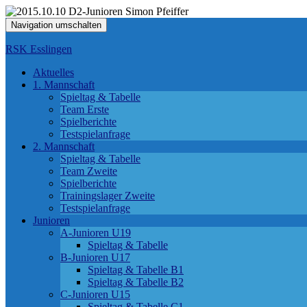
Navigation umschalten
RSK Esslingen
Aktuelles
1. Mannschaft
Spieltag & Tabelle
Team Erste
Spielberichte
Testspielanfrage
2. Mannschaft
Spieltag & Tabelle
Team Zweite
Spielberichte
Trainingslager Zweite
Testspielanfrage
Junioren
A-Junioren U19
Spieltag & Tabelle
B-Junioren U17
Spieltag & Tabelle B1
Spieltag & Tabelle B2
C-Junioren U15
Spieltag & Tabelle C1