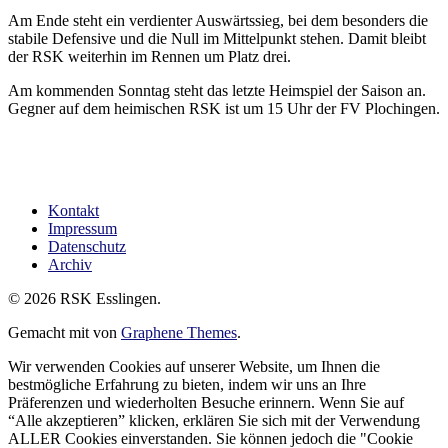
Am Ende steht ein verdienter Auswärtssieg, bei dem besonders die
stabile Defensive und die Null im Mittelpunkt stehen. Damit bleibt
der RSK weiterhin im Rennen um Platz drei.
Am kommenden Sonntag steht das letzte Heimspiel der Saison an.
Gegner auf dem heimischen RSK ist um 15 Uhr der FV Plochingen.
Kontakt
Impressum
Datenschutz
Archiv
© 2026 RSK Esslingen.
Gemacht mit
von
Graphene Themes
.
Wir verwenden Cookies auf unserer Website, um Ihnen die
bestmögliche Erfahrung zu bieten, indem wir uns an Ihre
Präferenzen und wiederholten Besuche erinnern. Wenn Sie auf
“Alle akzeptieren” klicken, erklären Sie sich mit der Verwendung
ALLER Cookies einverstanden. Sie können jedoch die "Cookie