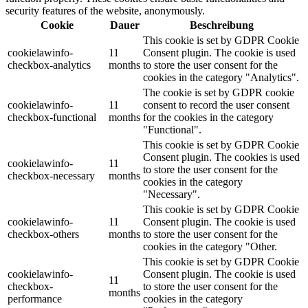
security features of the website, anonymously.
Cookie
Dauer
Beschreibung
This cookie is set by GDPR Cookie
cookielawinfo-
11
Consent plugin. The cookie is used
checkbox-analytics
months
to store the user consent for the
cookies in the category "Analytics".
The cookie is set by GDPR cookie
cookielawinfo-
11
consent to record the user consent
checkbox-functional
months
for the cookies in the category
"Functional".
This cookie is set by GDPR Cookie
Consent plugin. The cookies is used
cookielawinfo-
11
to store the user consent for the
checkbox-necessary
months
cookies in the category
"Necessary".
This cookie is set by GDPR Cookie
cookielawinfo-
11
Consent plugin. The cookie is used
checkbox-others
months
to store the user consent for the
cookies in the category "Other.
This cookie is set by GDPR Cookie
cookielawinfo-
Consent plugin. The cookie is used
11
checkbox-
to store the user consent for the
months
performance
cookies in the category