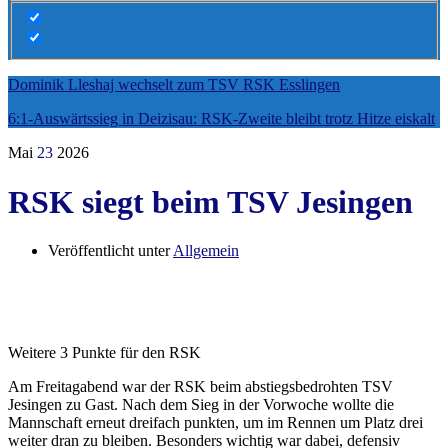
Dominik Lleshaj wechselt zum TSV RSK Esslingen
6:1‑Auswärtssieg in Deizisau: RSK‑Zweite bleibt trotz Hitze eiskalt
Mai
23
2026
RSK siegt beim TSV Jesingen
Veröffentlicht unter
Allgemein
Weitere 3 Punkte für den RSK
Am Freitagabend war der RSK beim abstiegsbedrohten TSV
Jesingen zu Gast. Nach dem Sieg in der Vorwoche wollte die
Mannschaft erneut dreifach punkten, um im Rennen um Platz drei
weiter dran zu bleiben. Besonders wichtig war dabei, defensiv