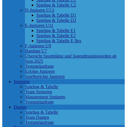
Spieltag & Tabelle C2
D-Junioren U13
Spieltag & Tabelle D1
Spieltag & Tabelle D2
E-Junioren U11
Spieltag & Tabelle E1
Spieltag & Tabelle E2
Spieltag & Tabelle E flex
F-Junioren U9
Bambini U7
Übersicht Sportplätze und Jugendtrainingszeiten ab
Sept.2025
Testspielanfrage
Erfolge Junioren
Spielberichte Junioren
Senioren
Spieltag & Tabelle
Team Senioren
Management Senioren
Testspielanfrage
Damen
Spieltag & Tabelle
Team Damen
Testspielanfrage