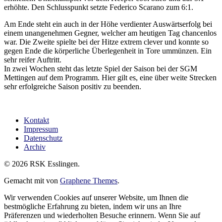
erhöhte. Den Schlusspunkt setzte Federico Scarano zum 6:1.
Am Ende steht ein auch in der Höhe verdienter Auswärtserfolg bei
einem unangenehmen Gegner, welcher am heutigen Tag chancenlos
war. Die Zweite spielte bei der Hitze extrem clever und konnte so
gegen Ende die körperliche Überlegenheit in Tore ummünzen. Ein
sehr reifer Auftritt.
In zwei Wochen steht das letzte Spiel der Saison bei der SGM
Mettingen auf dem Programm. Hier gilt es, eine über weite Strecken
sehr erfolgreiche Saison positiv zu beenden.
Kontakt
Impressum
Datenschutz
Archiv
© 2026 RSK Esslingen.
Gemacht mit
von
Graphene Themes
.
Wir verwenden Cookies auf unserer Website, um Ihnen die
bestmögliche Erfahrung zu bieten, indem wir uns an Ihre
Präferenzen und wiederholten Besuche erinnern. Wenn Sie auf