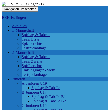
Navigation umschalten
RSK Esslingen
Aktuelles
1. Mannschaft
Spieltag & Tabelle
Team Erste
Spielberichte
Testspielanfrage
2. Mannschaft
Spieltag & Tabelle
Team Zweite
Spielberichte
Trainingslager Zweite
Testspielanfrage
Junioren
A-Junioren U19
Spieltag & Tabelle
B-Junioren U17
Spieltag & Tabelle B1
Spieltag & Tabelle B2
C-Junioren U15
Spieltag & Tabelle C1