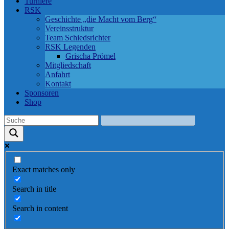
Turniere
RSK
Geschichte „die Macht vom Berg“
Vereinsstruktur
Team Schiedsrichter
RSK Legenden
Grischa Prömel
Mitgliedschaft
Anfahrt
Kontakt
Sponsoren
Shop
Exact matches only
Search in title
Search in content