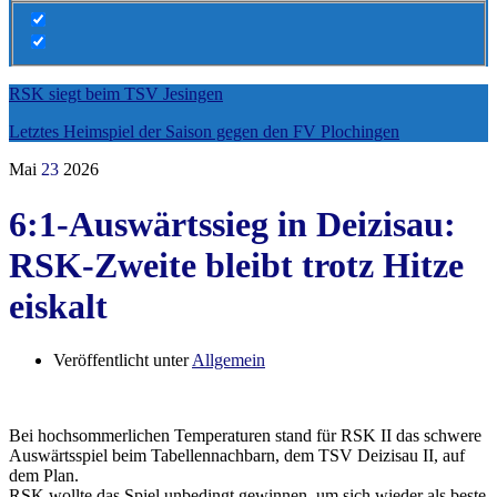
RSK siegt beim TSV Jesingen
Letztes Heimspiel der Saison gegen den FV Plochingen
Mai
23
2026
6:1‑Auswärtssieg in Deizisau:
RSK‑Zweite bleibt trotz Hitze
eiskalt
Veröffentlicht unter
Allgemein
Bei hochsommerlichen Temperaturen stand für RSK II das schwere
Auswärtsspiel beim Tabellennachbarn, dem TSV Deizisau II, auf
dem Plan.
RSK wollte das Spiel unbedingt gewinnen, um sich wieder als beste