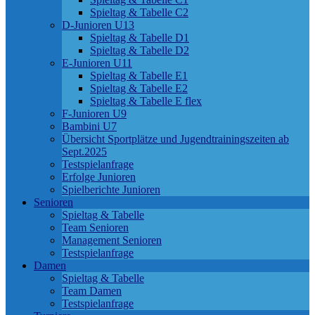
Spieltag & Tabelle C2
D-Junioren U13
Spieltag & Tabelle D1
Spieltag & Tabelle D2
E-Junioren U11
Spieltag & Tabelle E1
Spieltag & Tabelle E2
Spieltag & Tabelle E flex
F-Junioren U9
Bambini U7
Übersicht Sportplätze und Jugendtrainingszeiten ab
Sept.2025
Testspielanfrage
Erfolge Junioren
Spielberichte Junioren
Senioren
Spieltag & Tabelle
Team Senioren
Management Senioren
Testspielanfrage
Damen
Spieltag & Tabelle
Team Damen
Testspielanfrage