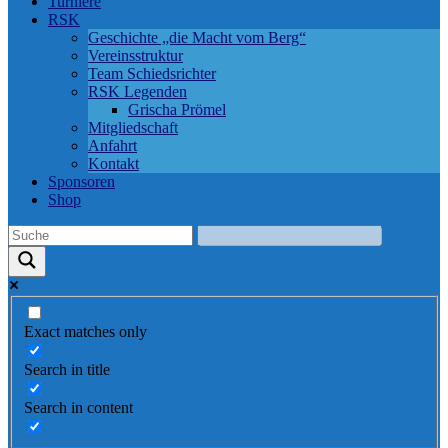
Turniere
RSK
Geschichte „die Macht vom Berg“
Vereinsstruktur
Team Schiedsrichter
RSK Legenden
Grischa Prömel
Mitgliedschaft
Anfahrt
Kontakt
Sponsoren
Shop
Exact matches only
Search in title
Search in content