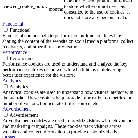
Cookie Consent plugin and is used
11
viewed_cookie_policy
to store whether or not user has
months
consented to the use of cookies. It
does not store any personal data.
Functional
Functional
Functional cookies help to perform certain functionalities like
sharing the content of the website on social media platforms, collect
feedbacks, and other third-party features.
Performance
Performance
Performance cookies are used to understand and analyze the key
performance indexes of the website which helps in delivering a
better user experience for the visitors.
Analytics
Analytics
Analytical cookies are used to understand how visitors interact with
the website. These cookies help provide information on metrics the
number of visitors, bounce rate, traffic source, etc.
Advertisement
Advertisement
Advertisement cookies are used to provide visitors with relevant ads
and marketing campaigns. These cookies track visitors across
websites and collect information to provide customized ads.
Others