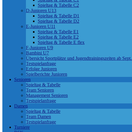
Spieltag & Tabelle C2
D-Junioren U13
Spieltag & Tabelle D1
Spieltag & Tabelle D2
E-Junioren U11
Spieltag & Tabelle E1
Spieltag & Tabelle E2
Spieltag & Tabelle E flex
F-Junioren U9
Bambini U7
Übersicht Sportplätze und Jugendtrainingszeiten ab Sept
Testspielanfrage
Erfolge Junioren
Spielberichte Junioren
Senioren
Spieltag & Tabelle
Team Senioren
Management Senioren
Testspielanfrage
Damen
Spieltag & Tabelle
Team Damen
Testspielanfrage
Turniere