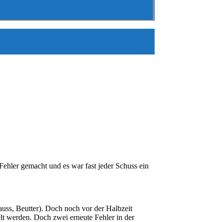
ehler gemacht und es war fast jeder Schuss ein
uss, Beutter). Doch noch vor der Halbzeit
lt werden. Doch zwei erneute Fehler in der