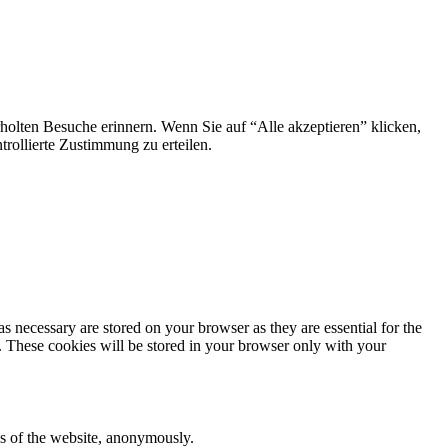
holten Besuche erinnern. Wenn Sie auf “Alle akzeptieren” klicken,
ollierte Zustimmung zu erteilen.
s necessary are stored on your browser as they are essential for the
e. These cookies will be stored in your browser only with your
res of the website, anonymously.