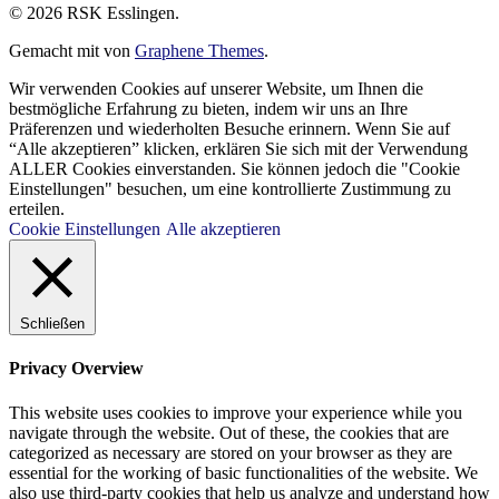
© 2026 RSK Esslingen.
Gemacht mit
von
Graphene Themes
.
Wir verwenden Cookies auf unserer Website, um Ihnen die
bestmögliche Erfahrung zu bieten, indem wir uns an Ihre
Präferenzen und wiederholten Besuche erinnern. Wenn Sie auf
“Alle akzeptieren” klicken, erklären Sie sich mit der Verwendung
ALLER Cookies einverstanden. Sie können jedoch die "Cookie
Einstellungen" besuchen, um eine kontrollierte Zustimmung zu
erteilen.
Cookie Einstellungen
Alle akzeptieren
Schließen
Privacy Overview
This website uses cookies to improve your experience while you
navigate through the website. Out of these, the cookies that are
categorized as necessary are stored on your browser as they are
essential for the working of basic functionalities of the website. We
also use third-party cookies that help us analyze and understand how