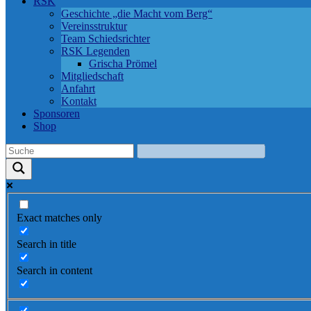
RSK
Geschichte „die Macht vom Berg“
Vereinsstruktur
Team Schiedsrichter
RSK Legenden
Grischa Prömel
Mitgliedschaft
Anfahrt
Kontakt
Sponsoren
Shop
Exact matches only
Search in title
Search in content