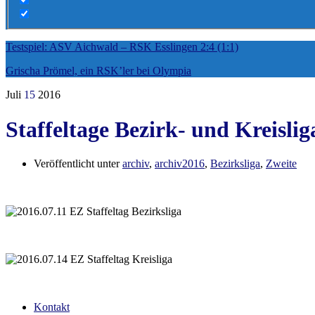
Testspiel: ASV Aichwald – RSK Esslingen 2:4 (1:1)
Grischa Prömel, ein RSK’ler bei Olympia
Juli
15
2016
Staffeltage Bezirk- und Kreislig
Veröffentlicht unter
archiv
,
archiv2016
,
Bezirksliga
,
Zweite
Kontakt