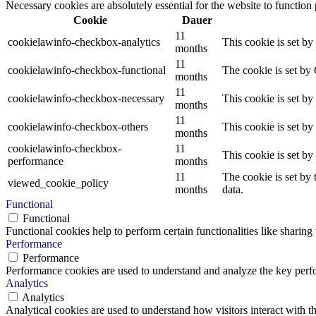
Necessary cookies are absolutely essential for the website to function
Cookie
Dauer
11
cookielawinfo-checkbox-analytics
This cookie is set b
months
11
cookielawinfo-checkbox-functional
The cookie is set by
months
11
cookielawinfo-checkbox-necessary
This cookie is set b
months
11
cookielawinfo-checkbox-others
This cookie is set b
months
cookielawinfo-checkbox-
11
This cookie is set b
performance
months
11
The cookie is set by
viewed_cookie_policy
months
data.
Functional
Functional
Functional cookies help to perform certain functionalities like sharing 
Performance
Performance
Performance cookies are used to understand and analyze the key perfor
Analytics
Analytics
Analytical cookies are used to understand how visitors interact with th