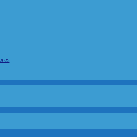
.2025