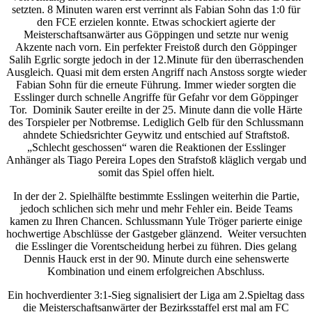
setzten. 8 Minuten waren erst verrinnt als Fabian Sohn das 1:0 für
den FCE erzielen konnte. Etwas schockiert agierte der
Meisterschaftsanwärter aus Göppingen und setzte nur wenig
Akzente nach vorn. Ein perfekter Freistoß durch den Göppinger
Salih Egrlic sorgte jedoch in der 12.Minute für den überraschenden
Ausgleich. Quasi mit dem ersten Angriff nach Anstoss sorgte wieder
Fabian Sohn für die erneute Führung. Immer wieder sorgten die
Esslinger durch schnelle Angriffe für Gefahr vor dem Göppinger
Tor. Dominik Sauter ereilte in der 25. Minute dann die volle Härte
des Torspieler per Notbremse. Lediglich Gelb für den Schlussmann
ahndete Schiedsrichter Geywitz und entschied auf Straftstoß.
„Schlecht geschossen“ waren die Reaktionen der Esslinger
Anhänger als Tiago Pereira Lopes den Strafstoß kläglich vergab und
somit das Spiel offen hielt.
In der der 2. Spielhälfte bestimmte Esslingen weiterhin die Partie,
jedoch schlichen sich mehr und mehr Fehler ein. Beide Teams
kamen zu Ihren Chancen. Schlussmann Yule Tröger parierte einige
hochwertige Abschlüsse der Gastgeber glänzend. Weiter versuchten
die Esslinger die Vorentscheidung herbei zu führen. Dies gelang
Dennis Hauck erst in der 90. Minute durch eine sehenswerte
Kombination und einem erfolgreichen Abschluss.
Ein hochverdienter 3:1-Sieg signalisiert der Liga am 2.Spieltag dass
die Meisterschaftsanwärter der Bezirksstaffel erst mal am FC