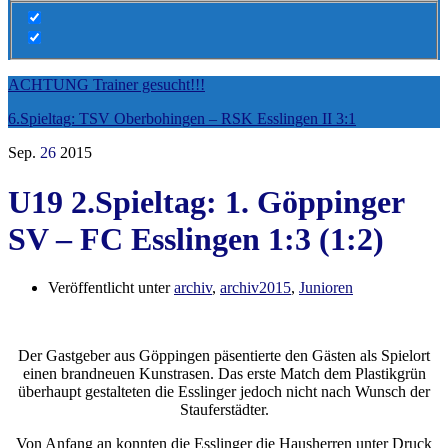
ACHTUNG Trainer gesucht!!!
6.Spieltag: TSV Oberbohingen – RSK Esslingen II 3:1
Sep.
26
2015
U19 2.Spieltag: 1. Göppinger
SV – FC Esslingen 1:3 (1:2)
Veröffentlicht unter
archiv
,
archiv2015
,
Junioren
Der Gastgeber aus Göppingen päsentierte den Gästen als Spielort
einen brandneuen Kunstrasen. Das erste Match dem Plastikgrün
überhaupt gestalteten die Esslinger jedoch nicht nach Wunsch der
Stauferstädter.
Von Anfang an konnten die Esslinger die Hausherren unter Druck