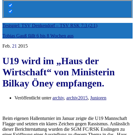
Testspiel: TSV Denkendorf – TSV RSK 7:3 (2:1)
Tobias Gauß fällt 6 bis 8 Wochen aus
Feb.
21
2015
U19 wird im „Haus der
Wirtschaft“ von Ministerin
Bilkay Öney empfangen.
Veröffentlicht unter
archiv
,
archiv2015
,
Junioren
Beim eigenen Hallenturnier im Januar zeigte die U19 Mannschaft
Flagge und setzten ein klares Zeichen gegen Rassismus. Anlässlich
dieser Berichterstattung wurden die SGM FC/RSK Esslingen zu
einer Eröffnung einer Ausstellung zu diesem Thema in das „Haus