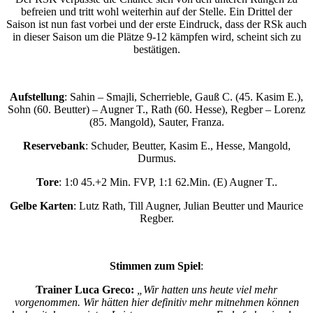
befreien und tritt wohl weiterhin auf der Stelle. Ein Drittel der
Saison ist nun fast vorbei und der erste Eindruck, dass der RSk auch
in dieser Saison um die Plätze 9-12 kämpfen wird, scheint sich zu
bestätigen.
Aufstellung
: Sahin – Smajli, Scherrieble, Gauß C. (45. Kasim E.),
Sohn (60. Beutter) – Augner T., Rath (60. Hesse), Regber – Lorenz
(85. Mangold), Sauter, Franza.
Reservebank
: Schuder, Beutter, Kasim E., Hesse, Mangold,
Durmus.
Tore
: 1:0 45.+2 Min. FVP, 1:1 62.Min. (E) Augner T..
Gelbe Karten
: Lutz Rath, Till Augner, Julian Beutter und Maurice
Regber.
Stimmen zum Spiel
:
Trainer Luca Greco:
„Wir hatten uns heute viel mehr
vorgenommen. Wir hätten hier definitiv mehr mitnehmen können