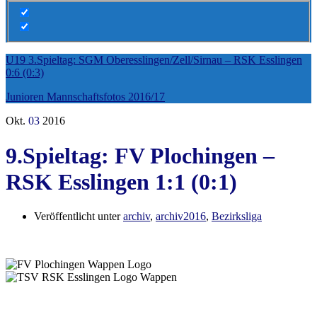
U19 3.Spieltag: SGM Oberesslingen/Zell/Sirnau – RSK Esslingen
0:6 (0:3)
Junioren Mannschaftsfotos 2016/17
Okt.
03
2016
9.Spieltag: FV Plochingen –
RSK Esslingen 1:1 (0:1)
Veröffentlicht unter
archiv
,
archiv2016
,
Bezirksliga