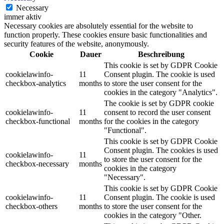
Necessary
immer aktiv
Necessary cookies are absolutely essential for the website to
function properly. These cookies ensure basic functionalities and
security features of the website, anonymously.
Cookie
Dauer
Beschreibung
This cookie is set by GDPR Cookie
cookielawinfo-
11
Consent plugin. The cookie is used
checkbox-analytics
months
to store the user consent for the
cookies in the category "Analytics".
The cookie is set by GDPR cookie
cookielawinfo-
11
consent to record the user consent
checkbox-functional
months
for the cookies in the category
"Functional".
This cookie is set by GDPR Cookie
Consent plugin. The cookies is used
cookielawinfo-
11
to store the user consent for the
checkbox-necessary
months
cookies in the category
"Necessary".
This cookie is set by GDPR Cookie
cookielawinfo-
11
Consent plugin. The cookie is used
checkbox-others
months
to store the user consent for the
cookies in the category "Other.