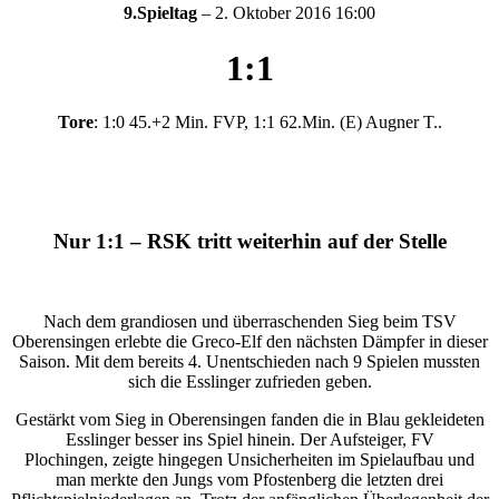
9.Spieltag
– 2. Oktober 2016 16:00
1:1
Tore
: 1:0 45.+2 Min. FVP, 1:1 62.Min. (E) Augner T..
Nur 1:1 – RSK tritt weiterhin auf der Stelle
Nach dem grandiosen und überraschenden Sieg beim TSV
Oberensingen erlebte die Greco-Elf den nächsten Dämpfer in dieser
Saison. Mit dem bereits 4. Unentschieden nach 9 Spielen mussten
sich die Esslinger zufrieden geben.
Gestärkt vom Sieg in Oberensingen fanden die in Blau gekleideten
Esslinger besser ins Spiel hinein. Der Aufsteiger, FV
Plochingen, zeigte hingegen Unsicherheiten im Spielaufbau und
man merkte den Jungs vom Pfostenberg die letzten drei