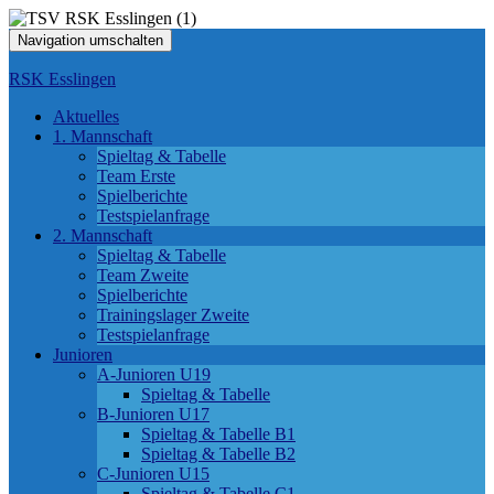
Navigation umschalten
RSK Esslingen
Aktuelles
1. Mannschaft
Spieltag & Tabelle
Team Erste
Spielberichte
Testspielanfrage
2. Mannschaft
Spieltag & Tabelle
Team Zweite
Spielberichte
Trainingslager Zweite
Testspielanfrage
Junioren
A-Junioren U19
Spieltag & Tabelle
B-Junioren U17
Spieltag & Tabelle B1
Spieltag & Tabelle B2
C-Junioren U15
Spieltag & Tabelle C1