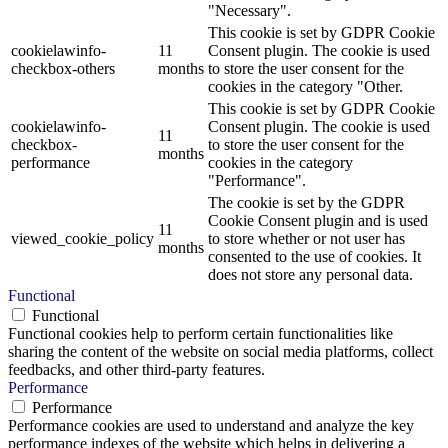
"Necessary".
This cookie is set by GDPR Cookie
cookielawinfo-
11
Consent plugin. The cookie is used
checkbox-others
months
to store the user consent for the
cookies in the category "Other.
This cookie is set by GDPR Cookie
cookielawinfo-
Consent plugin. The cookie is used
11
checkbox-
to store the user consent for the
months
performance
cookies in the category
"Performance".
The cookie is set by the GDPR
Cookie Consent plugin and is used
11
viewed_cookie_policy
to store whether or not user has
months
consented to the use of cookies. It
does not store any personal data.
Functional
Functional
Functional cookies help to perform certain functionalities like
sharing the content of the website on social media platforms, collect
feedbacks, and other third-party features.
Performance
Performance
Performance cookies are used to understand and analyze the key
performance indexes of the website which helps in delivering a