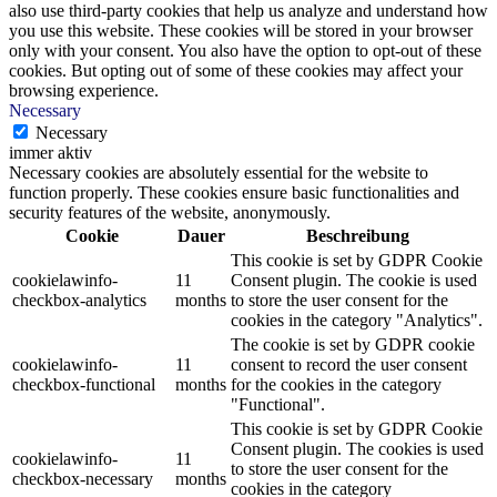
also use third-party cookies that help us analyze and understand how
you use this website. These cookies will be stored in your browser
only with your consent. You also have the option to opt-out of these
cookies. But opting out of some of these cookies may affect your
browsing experience.
Necessary
Necessary
immer aktiv
Necessary cookies are absolutely essential for the website to
function properly. These cookies ensure basic functionalities and
security features of the website, anonymously.
Cookie
Dauer
Beschreibung
This cookie is set by GDPR Cookie
cookielawinfo-
11
Consent plugin. The cookie is used
checkbox-analytics
months
to store the user consent for the
cookies in the category "Analytics".
The cookie is set by GDPR cookie
cookielawinfo-
11
consent to record the user consent
checkbox-functional
months
for the cookies in the category
"Functional".
This cookie is set by GDPR Cookie
Consent plugin. The cookies is used
cookielawinfo-
11
to store the user consent for the
checkbox-necessary
months
cookies in the category