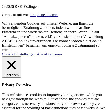
© 2026 RSK Esslingen.
Gemacht mit
von
Graphene Themes
.
Wir verwenden Cookies auf unserer Website, um Ihnen die
bestmögliche Erfahrung zu bieten, indem wir uns an Ihre
Präferenzen und wiederholten Besuche erinnern. Wenn Sie auf
“Alle akzeptieren” klicken, erklären Sie sich mit der Verwendung
ALLER Cookies einverstanden. Sie können jedoch die "Cookie
Einstellungen" besuchen, um eine kontrollierte Zustimmung zu
erteilen.
Cookie Einstellungen
Alle akzeptieren
Schließen
Privacy Overview
This website uses cookies to improve your experience while you
navigate through the website. Out of these, the cookies that are
categorized as necessary are stored on your browser as they are
essential for the working of basic functionalities of the website. We