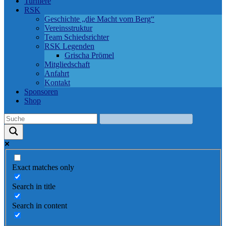
Turniere
RSK
Geschichte „die Macht vom Berg“
Vereinsstruktur
Team Schiedsrichter
RSK Legenden
Grischa Prömel
Mitgliedschaft
Anfahrt
Kontakt
Sponsoren
Shop
Exact matches only
Search in title
Search in content