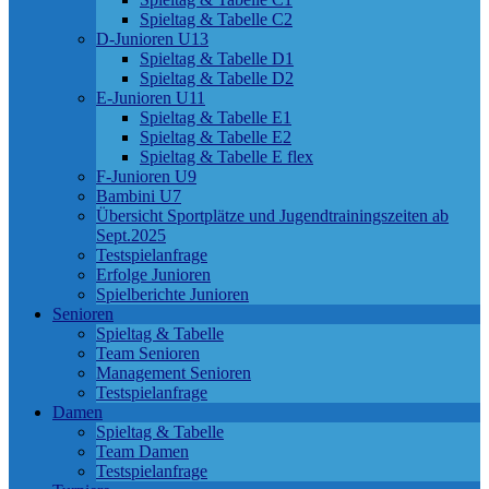
Spieltag & Tabelle C2
D-Junioren U13
Spieltag & Tabelle D1
Spieltag & Tabelle D2
E-Junioren U11
Spieltag & Tabelle E1
Spieltag & Tabelle E2
Spieltag & Tabelle E flex
F-Junioren U9
Bambini U7
Übersicht Sportplätze und Jugendtrainingszeiten ab
Sept.2025
Testspielanfrage
Erfolge Junioren
Spielberichte Junioren
Senioren
Spieltag & Tabelle
Team Senioren
Management Senioren
Testspielanfrage
Damen
Spieltag & Tabelle
Team Damen
Testspielanfrage