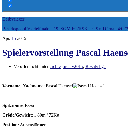
Derbysieger!
Bezirkspokal Viertelfinale U19: SGM FC/RSK – GSV Dürnau 4:0 (2
Apr.
15
2015
Spielervorstellung Pascal Haens
Veröffentlicht unter
archiv
,
archiv2015
,
Bezirksliga
Vorname, Nachname
: Pascal Haensel
Spitzname
: Passi
Größe/Gewicht
: 1,80m / 72Kg
Position
: Außenstürmer