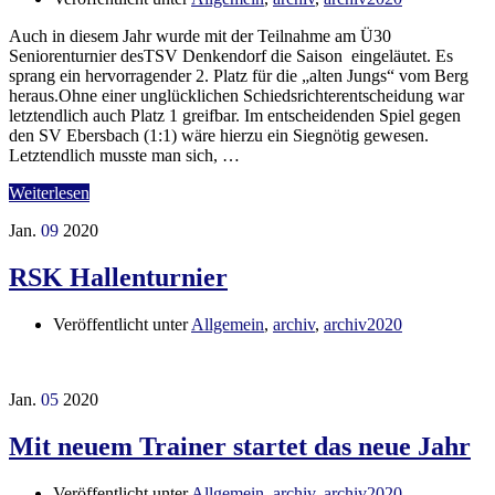
Auch in diesem Jahr wurde mit der Teilnahme am Ü30
Seniorenturnier desTSV Denkendorf die Saison eingeläutet. Es
sprang ein hervorragender 2. Platz für die „alten Jungs“ vom Berg
heraus.Ohne einer unglücklichen Schiedsrichterentscheidung war
letztendlich auch Platz 1 greifbar. Im entscheidenden Spiel gegen
den SV Ebersbach (1:1) wäre hierzu ein Siegnötig gewesen.
Letztendlich musste man sich, …
Weiterlesen
Jan.
09
2020
RSK Hallenturnier
Veröffentlicht unter
Allgemein
,
archiv
,
archiv2020
Jan.
05
2020
Mit neuem Trainer startet das neue Jahr
Veröffentlicht unter
Allgemein
,
archiv
,
archiv2020