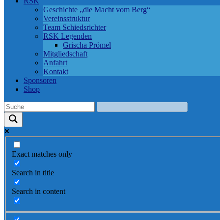
RSK
Geschichte „die Macht vom Berg“
Vereinsstruktur
Team Schiedsrichter
RSK Legenden
Grischa Prömel
Mitgliedschaft
Anfahrt
Kontakt
Sponsoren
Shop
Exact matches only
Search in title
Search in content