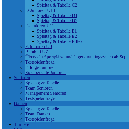
Spieltag & Tabelle C2
D-Junioren U13
Spieltag & Tabelle D1
Spieltag & Tabelle D2
E-Junioren U11
Spieltag & Tabelle E1
Spieltag & Tabelle E2
Spieltag & Tabelle E flex
F-Junioren U9
Bambini U7
Übersicht Sportplätze und Jugendtrainingszeiten ab Sept
Testspielanfrage
Erfolge Junioren
Spielberichte Junioren
Senioren
Spieltag & Tabelle
Team Senioren
Management Senioren
Testspielanfrage
Damen
Spieltag & Tabelle
Team Damen
Testspielanfrage
Turniere