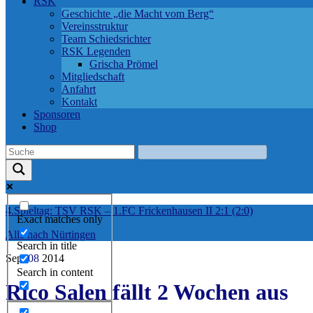
RSK
Geschichte „die Macht vom Berg“
Vereinsstruktur
Team Schiedsrichter
RSK Legenden
Grischa Prömel
Mitgliedschaft
Anfahrt
Kontakt
Sponsoren
Shop
4.Spieltag: TSV RSK – 1.FC Frickenhausen II 2:1 (2:0)
Exact matches only
Alle nach Nürtingen
Search in title
Sep.
08
2014
Search in content
Rico Salen fällt 2 Wochen aus