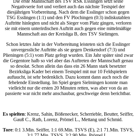
Die erste Mannschaft des TSV RSK Esslingen setzt seine
Negativserie fort und verliert auch das nächste Testspiel der
diesjährigen Vorbereitung. Nach dem die Esslinger schon gegen
TSG Esslingen (1:1) und den FV Plochingen (0:3) indiskutablen
Auftritte hinlegten und nicht als Sieger vom Platz gingen, verloren
sie mit einem unterirdischen Auftritt auch gegen eine mittelmäßige
Mannschaft aus der Kreisliga B, den TSV Sielimgen.
Schon letztes Jahr in der Vorbereitung leisteten sich die Esslinger
unvergessliche Auftritte als sie gegen Denkendorf (7:3) und
Plieningen (5:1) vom Platz gefegt wurden. Ein Jahr später sind zwar
die Gegentore halb so viel aber das Auftreten der Mannschaft genau
so desolat. Schon allein das dass ein 26 Mann stark besetzter
Bezirksliga Kader bei einem Testspiel mit nur 10 Feldspielern
auftaucht, ist sehr bedenklich. Dazu kommt dann auch noch die
fehelende Einstellung. Im Spiel gegen Sielmingen konnte man
vielleicht nur die ersten 20 Minuten retten, was aber von da an
passierte war nicht mehr anschaubar, geschweige denn berichtbar.
Es spielten
: Krenz, Sahin, Bößenecker, Scherrieble, Beutter, Seiffer,
Gauß C., Rath, Lorenz, Prömel L., Mettang und Schmid.
Tore
: 0:1 3.Min. Seiffer, 1:1 69.Min. TSVS (E), 2:1 71.Min. TSVS,
3:1 77.Min. TSVS, 3:2 90.Min. Prömel L..