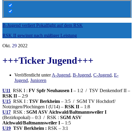
B-Jugend verliert Pokalfight auf dem RSK
RSK II gewinnt nach mäßiger Leistung
Okt.
29
2022
+++Ticker Jugend+++
Veröffentlicht unter
A-Jugend
,
B-Jugend
,
C-Jugend
,
E-
Jugend
,
Junioren
U11
RSK I :
FV Spfr Neuhausen I
– 1:2 / TSV Denkendorf II –
RSK II
– 2:9
U15
RSK I :
TSV Berkheim
– 3:5 / SGM TV Hochdorf/​
Notzingen/​Plochingen I (U14) –
RSK II
– 1:8
U17
RSK :
SGM ASV Aichwald/Baltmannsweiler I
(Bezirkspokal) – 0:3 / RSK :
SGM ASV
Aichwald/Baltmannsweiler I
– 1:5
U19
TSV Berkheim :
RSK – 3:1