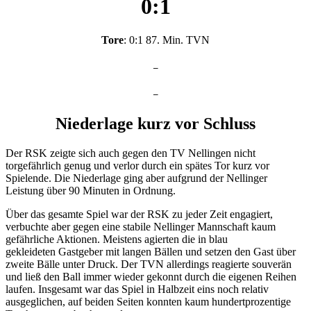
0:1
Tore
: 0:1 87. Min. TVN
–
–
Niederlage kurz vor Schluss
Der RSK zeigte sich auch gegen den TV Nellingen nicht
torgefährlich genug und verlor durch ein spätes Tor kurz vor
Spielende. Die Niederlage ging aber aufgrund der Nellinger
Leistung über 90 Minuten in Ordnung.
Über das gesamte Spiel war der RSK zu jeder Zeit engagiert,
verbuchte aber gegen eine stabile Nellinger Mannschaft kaum
gefährliche Aktionen. Meistens agierten die in blau
gekleideten Gastgeber mit langen Bällen und setzen den Gast über
zweite Bälle unter Druck. Der TVN allerdings reagierte souverän
und ließ den Ball immer wieder gekonnt durch die eigenen Reihen
laufen. Insgesamt war das Spiel in Halbzeit eins noch relativ
ausgeglichen, auf beiden Seiten konnten kaum hundertprozentige