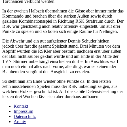
Torchancen verbucht werden.
In der zweiten Halbzeit übernahmen die Gäste aber immer mehr das
Kommando und brachen über die starken Außen sowie durch
gezieltes Kombinationsspiel in Richtung RSK Strafraum durch. Der
RSK war gleichzeitig auch relativ offensiv eingestellt, um auf drei
Punkte zu spielen und so boten sich einige Räume für Nellingen.
Die Abwehr und ein gut aufgelegter Dennis Schuder hielten
jedoch über fast die gesamt Spielzeit stand. Drei Minuten vor dem
Abpfiff wurden die RSKler aber bestraft, nachdem erst über außen
der Ball nicht sauber geklärt wurde und am Ende in der Mitte der
TVN-Stürmer unbedrängt einschieben durfte. Im Anschluss warf
man noch einmal alles nach vorne, allerdings war es keinem der
Blauhemden vergönnt den Ausgleich zu erzielen.
So steht man am Ende wieder ohne Punkte da. In den letzten
zehn ausstehenden Spielen muss der RSK unbedingt zeigen, aus
welchem Holz er geschnitzt ist. Auf die stabile Defensivleistung der
letzten drei Wochen lässt sich aber durchaus aufbauen.
Kontakt
Impressum
Datenschutz
Archiv