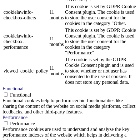
This cookie is set by GDPR Cookie
cookielawinfo-
11
Consent plugin. The cookie is used
checkbox-others
months
to store the user consent for the
cookies in the category "Other.
This cookie is set by GDPR Cookie
cookielawinfo-
Consent plugin. The cookie is used
11
checkbox-
to store the user consent for the
months
performance
cookies in the category
"Performance".
The cookie is set by the GDPR
Cookie Consent plugin and is used
11
viewed_cookie_policy
to store whether or not user has
months
consented to the use of cookies. It
does not store any personal data.
Functional
Functional
Functional cookies help to perform certain functionalities like
sharing the content of the website on social media platforms, collect
feedbacks, and other third-party features.
Performance
Performance
Performance cookies are used to understand and analyze the key
performance indexes of the website which helps in delivering a