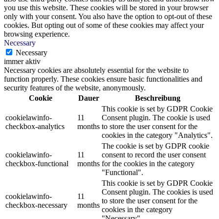
you use this website. These cookies will be stored in your browser
only with your consent. You also have the option to opt-out of these
cookies. But opting out of some of these cookies may affect your
browsing experience.
Necessary
Necessary
immer aktiv
Necessary cookies are absolutely essential for the website to
function properly. These cookies ensure basic functionalities and
security features of the website, anonymously.
Cookie
Dauer
Beschreibung
This cookie is set by GDPR Cookie
cookielawinfo-
11
Consent plugin. The cookie is used
checkbox-analytics
months
to store the user consent for the
cookies in the category "Analytics".
The cookie is set by GDPR cookie
cookielawinfo-
11
consent to record the user consent
checkbox-functional
months
for the cookies in the category
"Functional".
This cookie is set by GDPR Cookie
Consent plugin. The cookies is used
cookielawinfo-
11
to store the user consent for the
checkbox-necessary
months
cookies in the category
"Necessary".