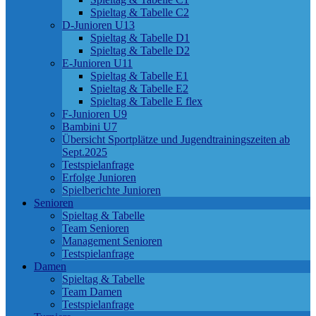
Spieltag & Tabelle C2
D-Junioren U13
Spieltag & Tabelle D1
Spieltag & Tabelle D2
E-Junioren U11
Spieltag & Tabelle E1
Spieltag & Tabelle E2
Spieltag & Tabelle E flex
F-Junioren U9
Bambini U7
Übersicht Sportplätze und Jugendtrainingszeiten ab
Sept.2025
Testspielanfrage
Erfolge Junioren
Spielberichte Junioren
Senioren
Spieltag & Tabelle
Team Senioren
Management Senioren
Testspielanfrage
Damen
Spieltag & Tabelle
Team Damen
Testspielanfrage