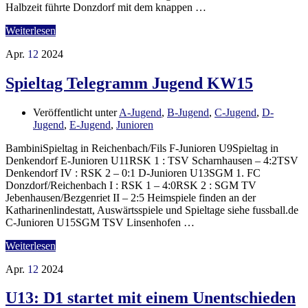
Halbzeit führte Donzdorf mit dem knappen …
Weiterlesen
Apr.
12
2024
Spieltag Telegramm Jugend KW15
Veröffentlicht unter
A-Jugend
,
B-Jugend
,
C-Jugend
,
D-
Jugend
,
E-Jugend
,
Junioren
BambiniSpieltag in Reichenbach/Fils F-Junioren U9Spieltag in
Denkendorf E-Junioren U11RSK 1 : TSV Scharnhausen – 4:2TSV
Denkendorf IV : RSK 2 – 0:1 D-Junioren U13SGM 1. FC
Donzdorf/Reichenbach I : RSK 1 – 4:0RSK 2 : SGM TV
Jebenhausen/Bezgenriet II – 2:5 Heimspiele finden an der
Katharinenlindestatt, Auswärtsspiele und Spieltage siehe fussball.de
C-Junioren U15SGM TSV Linsenhofen …
Weiterlesen
Apr.
12
2024
U13: D1 startet mit einem Unentschieden