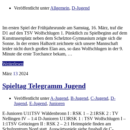
Veröffentlicht unter
Allgemein
,
D-Jugend
Im ersten Spiel der Frühjahrsrunde am Samstag, 16. März, traf die
D1 auf den TSV Wolfschlugen 1. Pünktlich zu Spielbeginn auf dem
Kunstrasenplatz neben dem Schelztor-Gymnasium zeigte sich die
Sonne. In der ersten Halbzeit zeichnete sich unsere Mannschaft
leider nicht durch großen Elan aus, so dass Wolfschlugen in der 9.
Minute die erste Torchance bekam, …
Weiterlesen
März
13
2024
Spieltag Telegramm Jugend
Veröffentlicht unter
A-Jugend
,
B-Jugend
,
C-Jugend
,
D-
Jugend
,
E-Jugend
,
Junioren
E-Junioren U11TSV Wäldenbronn I : RSK 1 – 2:1RSK 2 : TV
Nellingen IV – 1:4 D-Junioren U13RSK 1 : TSV Wolfschlugen I –
1:1TSV Grötzingen II : RSK 2 – 2:1 Heimspiele finden am
Schulzentrum Nord statt, Auswärtsspiele siehe fussball.de C-