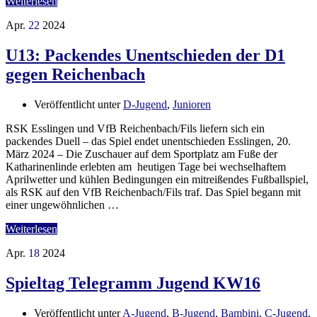
Weiterlesen
Apr.
22
2024
U13: Packendes Unentschieden der D1
gegen Reichenbach
Veröffentlicht unter
D-Jugend
,
Junioren
RSK Esslingen und VfB Reichenbach/Fils liefern sich ein
packendes Duell – das Spiel endet unentschieden Esslingen, 20.
März 2024 – Die Zuschauer auf dem Sportplatz am Fuße der
Katharinenlinde erlebten am heutigen Tage bei wechselhaftem
Aprilwetter und kühlen Bedingungen ein mitreißendes Fußballspiel,
als RSK auf den VfB Reichenbach/Fils traf. Das Spiel begann mit
einer ungewöhnlichen …
Weiterlesen
Apr.
18
2024
Spieltag Telegramm Jugend KW16
Veröffentlicht unter
A-Jugend
,
B-Jugend
,
Bambini
,
C-Jugend
,