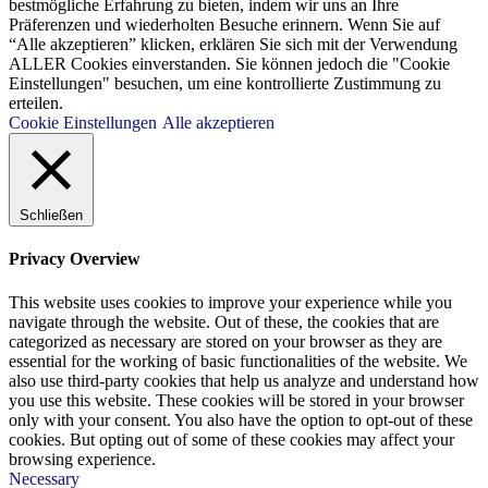
bestmögliche Erfahrung zu bieten, indem wir uns an Ihre
Präferenzen und wiederholten Besuche erinnern. Wenn Sie auf
“Alle akzeptieren” klicken, erklären Sie sich mit der Verwendung
ALLER Cookies einverstanden. Sie können jedoch die "Cookie
Einstellungen" besuchen, um eine kontrollierte Zustimmung zu
erteilen.
Cookie Einstellungen
Alle akzeptieren
Schließen
Privacy Overview
This website uses cookies to improve your experience while you
navigate through the website. Out of these, the cookies that are
categorized as necessary are stored on your browser as they are
essential for the working of basic functionalities of the website. We
also use third-party cookies that help us analyze and understand how
you use this website. These cookies will be stored in your browser
only with your consent. You also have the option to opt-out of these
cookies. But opting out of some of these cookies may affect your
browsing experience.
Necessary