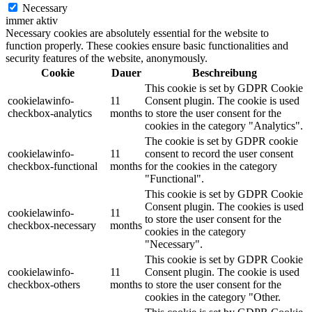
Necessary
immer aktiv
Necessary cookies are absolutely essential for the website to
function properly. These cookies ensure basic functionalities and
security features of the website, anonymously.
Cookie
Dauer
Beschreibung
This cookie is set by GDPR Cookie
cookielawinfo-
11
Consent plugin. The cookie is used
checkbox-analytics
months
to store the user consent for the
cookies in the category "Analytics".
The cookie is set by GDPR cookie
cookielawinfo-
11
consent to record the user consent
checkbox-functional
months
for the cookies in the category
"Functional".
This cookie is set by GDPR Cookie
Consent plugin. The cookies is used
cookielawinfo-
11
to store the user consent for the
checkbox-necessary
months
cookies in the category
"Necessary".
This cookie is set by GDPR Cookie
cookielawinfo-
11
Consent plugin. The cookie is used
checkbox-others
months
to store the user consent for the
cookies in the category "Other.