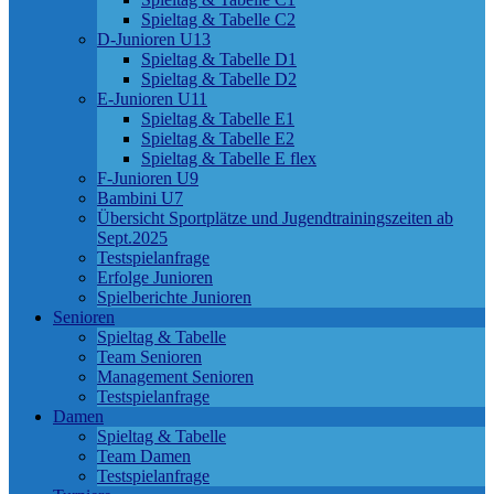
Spieltag & Tabelle C2
D-Junioren U13
Spieltag & Tabelle D1
Spieltag & Tabelle D2
E-Junioren U11
Spieltag & Tabelle E1
Spieltag & Tabelle E2
Spieltag & Tabelle E flex
F-Junioren U9
Bambini U7
Übersicht Sportplätze und Jugendtrainingszeiten ab
Sept.2025
Testspielanfrage
Erfolge Junioren
Spielberichte Junioren
Senioren
Spieltag & Tabelle
Team Senioren
Management Senioren
Testspielanfrage
Damen
Spieltag & Tabelle
Team Damen
Testspielanfrage