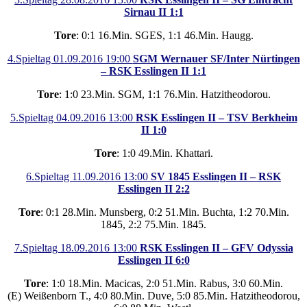
Sirnau II 1:1
Tore
: 0:1 16.Min. SGES, 1:1 46.Min. Haugg.
4.Spieltag 01.09.2016 19:00
SGM Wernauer SF/Inter Nürtingen
– RSK Esslingen II 1:1
Tore
: 1:0 23.Min. SGM, 1:1 76.Min. Hatzitheodorou.
5.Spieltag 04.09.2016 13:00
RSK Esslingen II – TSV Berkheim
II 1:0
Tore
: 1:0 49.Min. Khattari.
6.Spieltag 11.09.2016 13:00
SV 1845 Esslingen II – RSK
Esslingen II 2:2
Tore
: 0:1 28.Min. Munsberg, 0:2 51.Min. Buchta, 1:2 70.Min.
1845, 2:2 75.Min. 1845.
7.Spieltag 18.09.2016 13:00
RSK Esslingen II – GFV Odyssia
Esslingen II 6:0
Tore
: 1:0 18.Min. Macicas, 2:0 51.Min. Rabus, 3:0 60.Min.
(E) Weißenborn T., 4:0 80.Min. Duve, 5:0 85.Min. Hatzitheodorou,