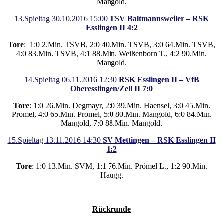
Mangold.
13.Spieltag 30.10.2016 15:00
TSV Baltmannsweiler – RSK
Esslingen II 4:2
Tore
: 1:0 2.Min. TSVB, 2:0 40.Min. TSVB, 3:0 64.Min. TSVB,
4:0 83.Min. TSVB, 4:1 88.Min. Weißenborn T., 4:2 90.Min.
Mangold.
14.Spieltag 06.11.2016 12:30
RSK Esslingen II – VfB
Oberesslingen/Zell II 7:0
Tore
: 1:0 26.Min. Degmayr, 2:0 39.Min. Haensel, 3:0 45.Min.
Prömel, 4:0 65.Min. Prömel, 5:0 80.Min. Mangold, 6:0 84.Min.
Mangold, 7:0 88.Min. Mangold.
15.Spieltag 13.11.2016 14:30
SV Mettingen – RSK Esslingen II
1:2
Tore
: 1:0 13.Min. SVM, 1:1 76.Min. Prömel L., 1:2 90.Min.
Haugg.
Rückrunde