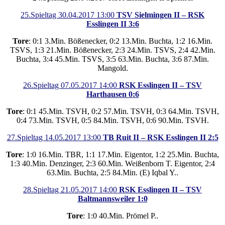
25.Spieltag 30.04.2017 13:00
TSV Sielmingen II – RSK
Esslingen II 3:6
Tore
: 0:1 3.Min. Bößenecker, 0:2 13.Min. Buchta, 1:2 16.Min.
TSVS, 1:3 21.Min. Bößenecker, 2:3 24.Min. TSVS, 2:4 42.Min.
Buchta, 3:4 45.Min. TSVS, 3:5 63.Min. Buchta, 3:6 87.Min.
Mangold.
26.Spieltag 07.05.2017 14:00
RSK Esslingen II – TSV
Harthausen 0:6
Tore
: 0:1 45.Min. TSVH, 0:2 57.Min. TSVH, 0:3 64.Min. TSVH,
0:4 73.Min. TSVH, 0:5 84.Min. TSVH, 0:6 90.Min. TSVH.
27.Spieltag 14.05.2017 13:00
TB Ruit II – RSK Esslingen II 2:5
Tore
: 1:0 16.Min. TBR, 1:1 17.Min. Eigentor, 1:2 25.Min. Buchta,
1:3 40.Min. Denzinger, 2:3 60.Min. Weißenborn T. Eigentor, 2:4
63.Min. Buchta, 2:5 84.Min. (E) Iqbal Y..
28.Spieltag 21.05.2017 14:00
RSK Esslingen II – TSV
Baltmannsweiler 1:0
Tore
: 1:0 40.Min. Prömel P..