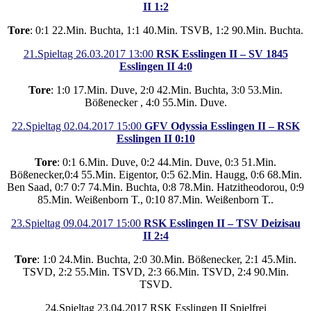
II 1:2
Tore
: 0:1 22.Min. Buchta, 1:1 40.Min. TSVB, 1:2 90.Min. Buchta.
21.Spieltag 26.03.2017 13:00
RSK Esslingen II – SV 1845
Esslingen II 4:0
Tore
: 1:0 17.Min. Duve, 2:0 42.Min. Buchta, 3:0 53.Min.
Bößenecker , 4:0 55.Min. Duve.
22.Spieltag 02.04.2017 15:00
GFV Odyssia Esslingen II – RSK
Esslingen II 0:10
Tore
: 0:1 6.Min. Duve, 0:2 44.Min. Duve, 0:3 51.Min.
Bößenecker,0:4 55.Min. Eigentor, 0:5 62.Min. Haugg, 0:6 68.Min.
Ben Saad, 0:7 0:7 74.Min. Buchta, 0:8 78.Min. Hatzitheodorou, 0:9
85.Min. Weißenborn T., 0:10 87.Min. Weißenborn T..
23.Spieltag 09.04.2017 15:00
RSK Esslingen II – TSV Deizisau
II 2:4
Tore
: 1:0 24.Min. Buchta, 2:0 30.Min. Bößenecker, 2:1 45.Min.
TSVD, 2:2 55.Min. TSVD, 2:3 66.Min. TSVD, 2:4 90.Min.
TSVD.
24.Spieltag 23.04.2017 RSK Esslingen II Spielfrei